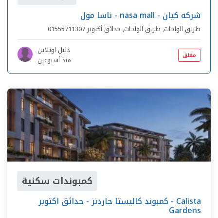
ناسا مول - nasa mall - شركه كيان
طريق الواحات,
طريق الواحات
,
حدائق أكتوبر
01555711307
دليل اونلاين
مغلق
منذ أسبوعين
كمبوندات سكنية
كمبوند كاليستا جاردنز - حدائق اكتوبر - Calista
Gardens