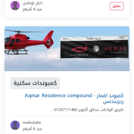
دليل اونلاين
مغلق
منذ 4 أشهر
كمبوندات سكنية
Aqmar Residence compound - كمبوند اقمار
ريزيندنس
طريق الواحات
,
حدائق أكتوبر
01207111460
,
realestate
منذ 8 أشهر