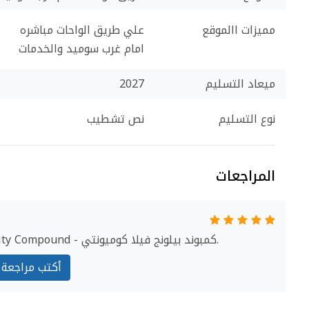
مميزات االموقع
علي طريق الواحات مباشره
امام غرب سوميد والخدمات
ميعاد التسليم
2027
نوع التسليم
نص تشطيب
المراجعات
ابدأ مراجعة Belong Villa Community Compound - كمبوند بيلونج فيلا كوميونتي.
أكتب مراجعة