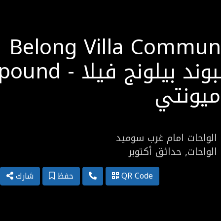
Belong Villa Commun
Compound - كمبوند ب
يونتي
الواحات امام غرب سوميد
لواحات, حدائق أكتوبر
QR Code
حفظ
شارك