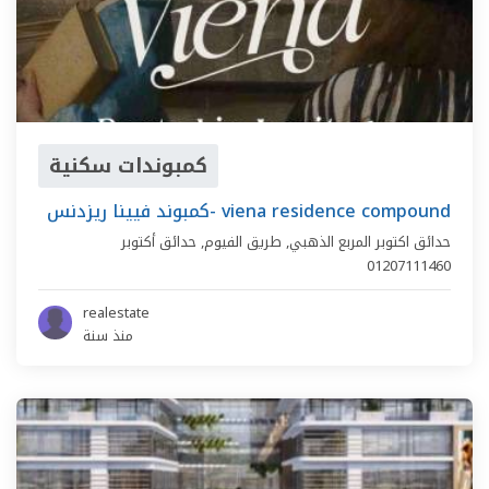
كمبوندات سكنية
كمبوند فيينا ريزدنس- viena residence compound
حدائق اكتوبر المربع الذهبي,
طريق الفيوم
,
حدائق أكتوبر
01207111460
realestate
منذ سنة