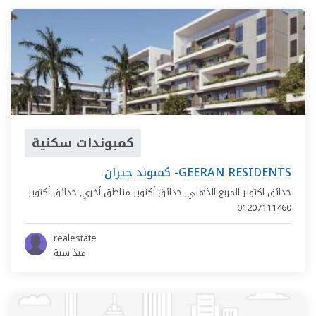
كمبوندات سكنية
كمبوند جيران -GEERAN RESIDENTS
حدائق اكتوبر المربع الذهبي,
حدائق أكتوبر مناطق أخري
,
حدائق أكتوبر
01207111460
realestate
منذ سنة