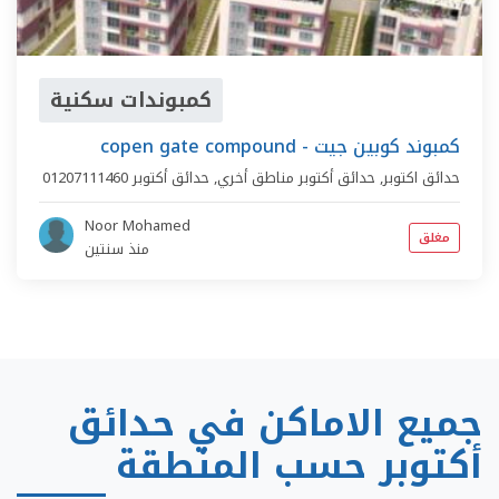
كمبوندات سكنية
copen gate compound - كمبوند كوبين جيت
حدائق اكتوبر,
حدائق أكتوبر مناطق أخري
,
حدائق أكتوبر
01207111460
Noor Mohamed
مغلق
منذ سنتين
جميع الاماكن في حدائق
أكتوبر حسب المنطقة