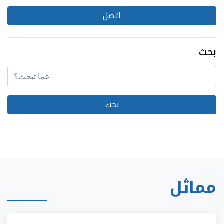
اتصل
بحث
مماثل