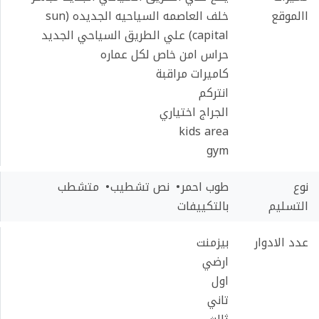
االموقع
خلف العاصمه السياحيه الجديده (sun
capital) علي الطريق السياحي الجديد
حراس امن خاص لكل عماره
كاميرات مراقبة
انتركم
الجراج اختياري
kids area
gym
نوع
طوب احمر
نص تشطيب
متشطب
التسليم
بالتكييفات
عدد الادوار
بيزمنت
ارضي
اول
تاني