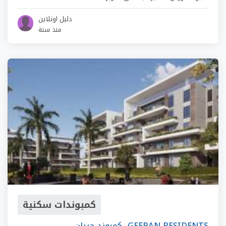
دليل اونلاين
منذ سنة
كمبوندات سكنية
كمبوند جيران -GEERAN RESIDENTS