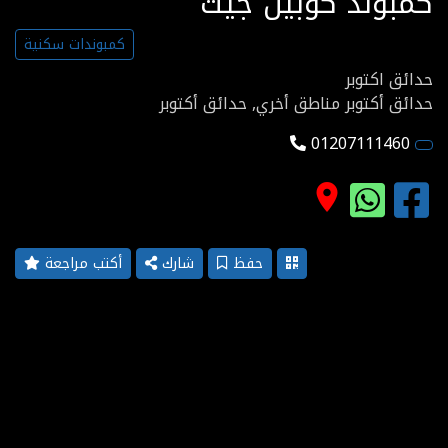
كمبوند كوبين جيت
كمبوندات سكنية
حدائق اكتوبر
حدائق أكتوبر مناطق أخري, حدائق أكتوبر
01207111460
place
حفظ
شارك
أكتب مراجعة