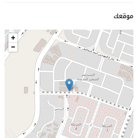
موقعك
+
−