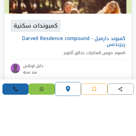
كمبوندات سكنية
Darvell Resdence compound - كمبوند دارفيل
ريزيدنس
كمبوند حورس المخابرات
,
حدائق أكتوبر
دليل اونلاين
منذ سنة
place