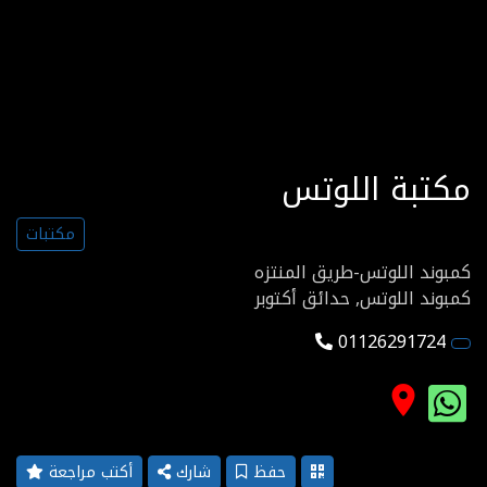
مكتبة اللوتس
مكتبات
كمبوند اللوتس-طريق المنتزه
كمبوند اللوتس, حدائق أكتوبر
01126291724
place
حفظ
شارك
أكتب مراجعة