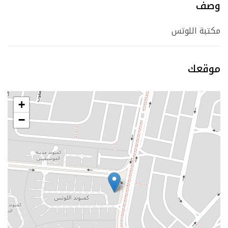
وصف
مكتبة اللوتس
موقعك
+
−