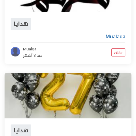
هدايا
Mualaqa
Mualqa
مغلق
منذ 8 أشهر
هدايا