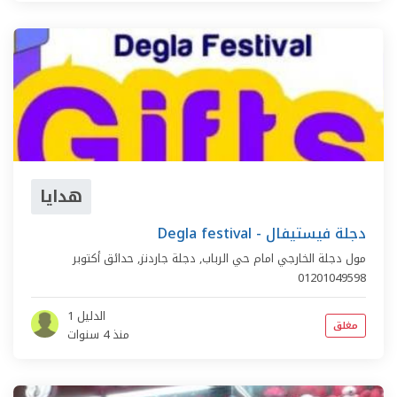
هدايا
Degla festival - دجلة فيستيفال
مول دجلة الخارجي امام حي الرباب,
دجلة جاردنز
,
حدائق أكتوبر
01201049598
الدليل 1
مغلق
منذ 4 سنوات