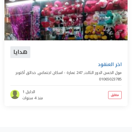
هدايا
اخر العنقود
مول الحسن الدور الثالث,
247 عمارة - اسكان اجتماعي
,
حدائق أكتوبر
01065023785
الدليل 1
مغلق
منذ 4 سنوات