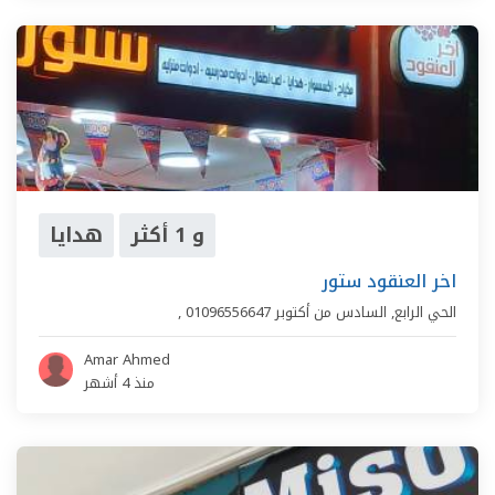
و 1 أكثر
هدايا
اخر العنقود ستور
الحي الرابع
,
السادس من أكتوبر
01096556647
,
Amar Ahmed
منذ 4 أشهر