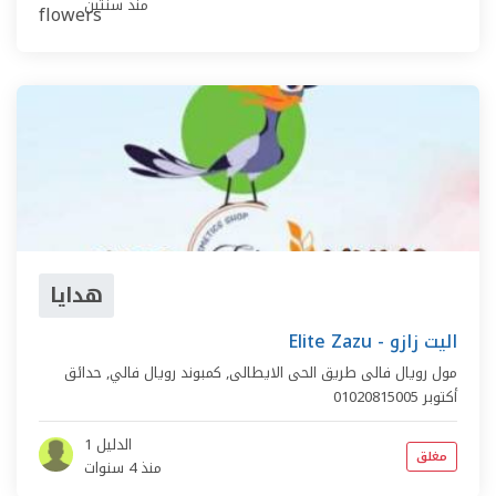
منذ سنتين
هدايا
Elite Zazu - اليت زازو
مول رويال فالى طريق الحى الايطالى,
كمبوند رويال فالي
,
حدائق
أكتوبر
01020815005
الدليل 1
مغلق
منذ 4 سنوات