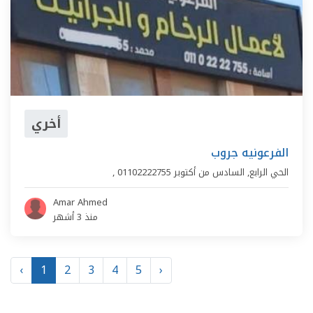
أخري
الفرعونيه جروب
الحي الرابع
,
السادس من أكتوبر
01102222755
,
Amar Ahmed
منذ 3 أشهر
‹
1
2
3
4
5
›