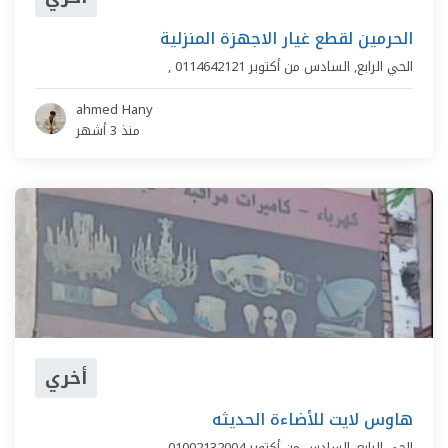
الحرمين لقطع غيار الاجهزة المنزلية
الحي الرابع
,
السادس من أكتوبر
0114642121
,
ahmed Hany
منذ 3 أشهر
أخري
هاوس لايت للأضاءة الحديثه
الحي الرابع
,
السادس من أكتوبر
01002132004
,