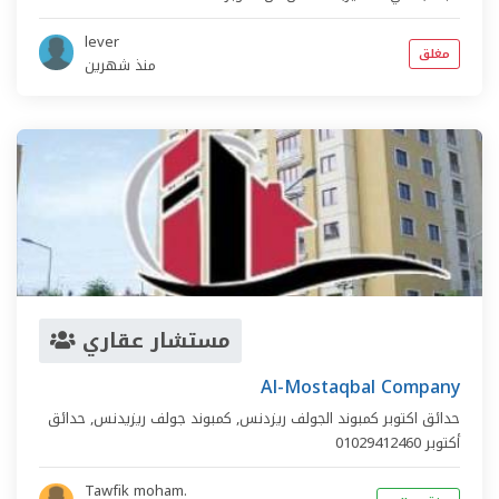
lever
مغلق
منذ شهرين
مستشار عقاري
Al-Mostaqbal Company
حدائق اكتوبر كمبوند الجولف ريزدنس,
كمبوند جولف ريزيدنس
,
حدائق
أكتوبر
01029412460
Tawfik moham.