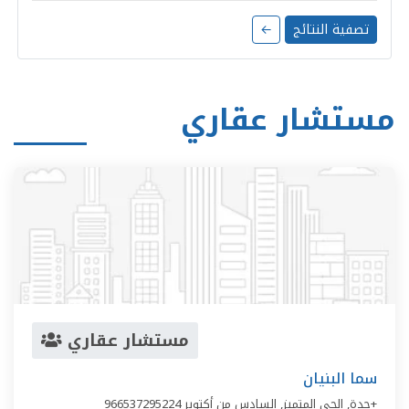
تصفية النتائج
←
مستشار عقاري
مستشار عقاري
سما البنيان
966537295224+
جدة,
الحي المتميز
,
السادس من أكتوبر