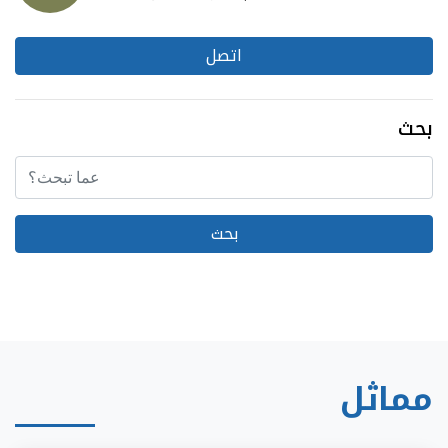
اتصل
بحث
مماثل