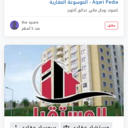
الموسوعة العقارية - Aqari Pedia
كمبوند رويال فالي
,
حدائق أكتوبر
the spare
مغلق
منذ 5 أشهر
مستشار عقاري
سمسار عقاري