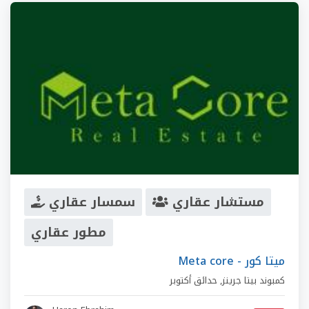
مستشار عقاري
سمسار عقاري
مطور عقاري
Meta core - ميتا كور
كمبوند بيتا جرينز
,
حدائق أكتوبر