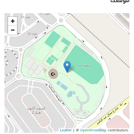
موقعك
+
−
Leaflet
| ©
OpenStreetMap
contributors