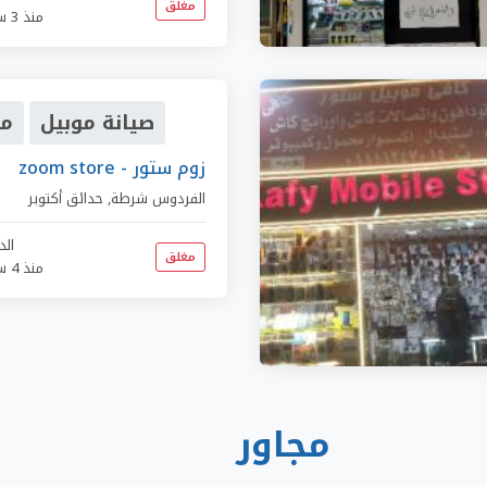
مغلق
منذ 3 سنوات
صيانة موبيل
مو
zoom store - زوم ستور
الفردوس شرطة
,
حدائق أكتوبر
الد
مغلق
منذ 4 سنوات
مجاور