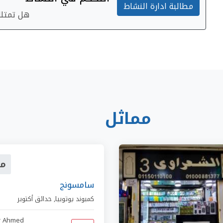
مطالبة ادارة النشاط
هل تمتلك 
مماثل
مو
سامسونج
كمبوند يوتوبيا
,
حدائق أكتوبر
r Ahmed