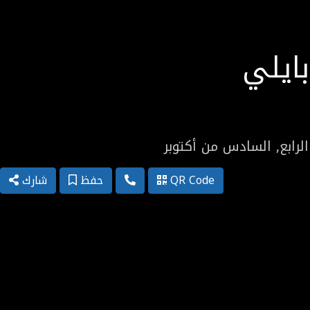
ايلي
لرابع, السادس من أكتوبر
QR Code
حفظ
شارك