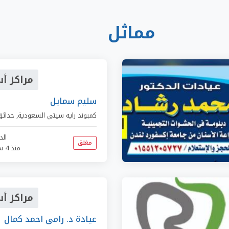
مماثل
مراكز أ
سليم سمايل
كمبوند رايه سيتي السعودية
,
حدائق
الد
مغلق
منذ 4 سنوات
مراكز أ
عيادة د. رامى احمد كمال