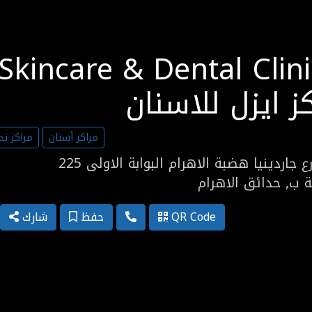
Skincare & Dental Clini
ز ايزل للاسنان
مراكز أسنان
مراكز تج
شارع جاردينيا هضبة الاهرام البوابة الاولى
 ب, حدائق الاهرام
QR Code
حفظ
شارك