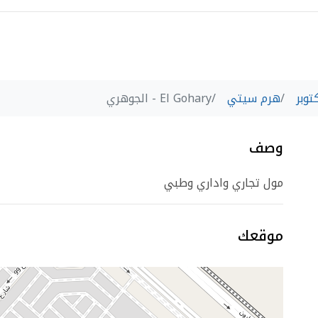
توبر
هرم سيتي
El Gohary - الجوهري
وصف
مول تجاري واداري وطبي
موقعك