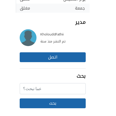
جمعة
مغلق
مدير
KholouddFathii
تم النشر منذ سنة
اتصل
بحث