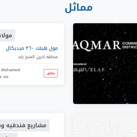
مماثل
مولا
مول هيلث ٣٦٠ ميديكال
منطقة اخري
,
الشيخ زايد
r Mohamed
مغلق
منذ س
مشاريع فندقيه و