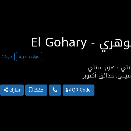
El  - الجوهري
مولات طبية
مولات ت
يتي - هرم سيتي
يتي, حدائق أكتوبر
QR Code
حفظ
شارك