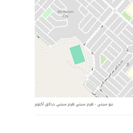
نيو سيتي - هرم سيتي هرم سيتي, حدائق أكتوبر