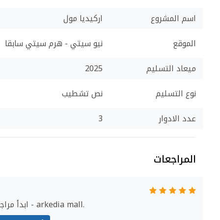
اسم المشروع
اركيديا مول
الموقع
نيو سيتي - هرم سيتي سابقا
ميعاد التسليم
2025
نوع التسليم
نص تشطيب
عدد الادوار
3
المراجعات
ابدأ مراجعة مول اركيديا - arkedia mall.