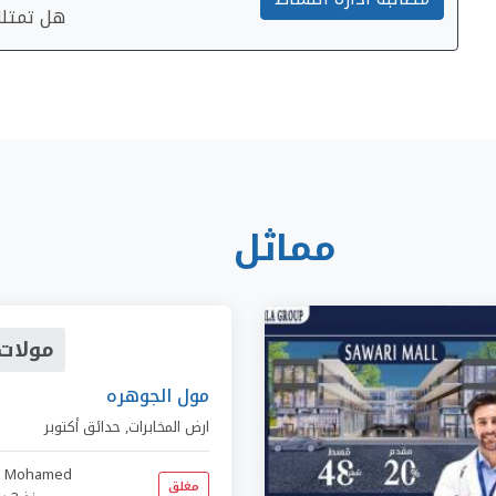
هل تمتلك 
مماثل
مولات 
مول الجوهره
ارض المخابرات
,
حدائق أكتوبر
r Mohamed
مغلق