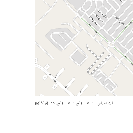
نيو سيتي - هرم سيتي هرم سيتي, حدائق أكتوبر