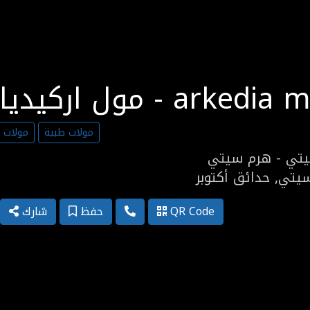
ركيديا - arkedia mall
مولات طبية
مولات ت
يتي - هرم سيتي
يتي, حدائق أكتوبر
QR Code
حفظ
شارك