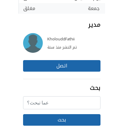
جمعة
مغلق
مدير
KholouddFathii
تم النشر منذ سنة
اتصل
بحث