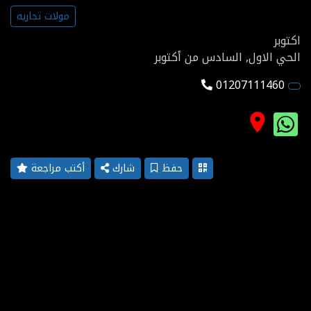
مولات تجاريه
اكتوبر
الحي الاول, السادس من أكتوبر
01207111460
place
حفظ
شارك
أكتب مراجعة