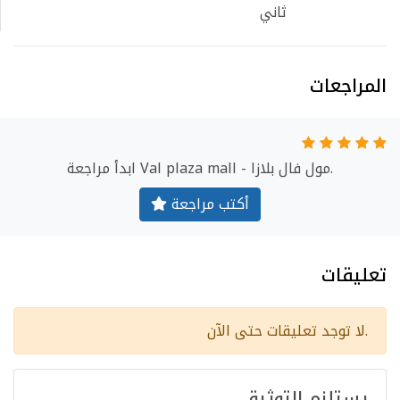
ثاني
المراجعات
ابدأ مراجعة Val plaza mall - مول فال بلازا.
أكتب مراجعة
تعليقات
لا توجد تعليقات حتى الآن.
يستلزم التوثيق