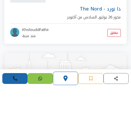
The Nord - ذا نورد
محور 26 يوليو
,
السادس من أكتوبر
KholouddFathii
مغلق
منذ سنة
place