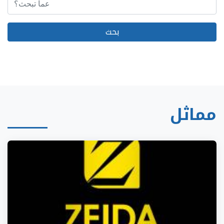
مماثل