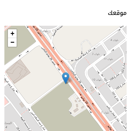
موقعك
+
−