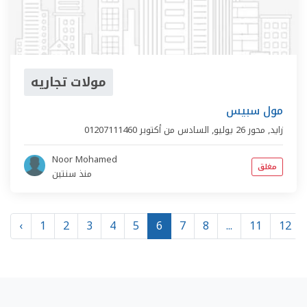
مولات تجاريه
مول سبيس
زايد,
محور 26 يوليو
,
السادس من أكتوبر
01207111460
Noor Mohamed
مغلق
منذ سنتين
‹
1
2
3
4
5
6
7
8
...
11
12