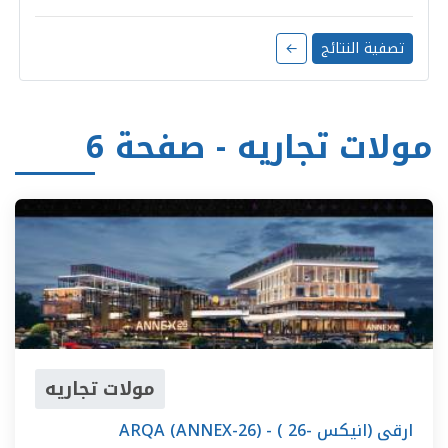
تصفية النتائج
←
مولات تجاريه - صفحة 6
مولات تجاريه
ARQA (ANNEX-26) - ارقى (انيكس -26 )