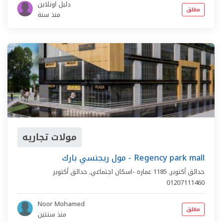
دليل اونلاين
مغلق
منذ سنة
مولات تجاريه
مول ريجنسي بارك - Regency park mall
حدائق أكتوبر,
1185 عماره -اسكان اجتماعي
,
حدائق أكتوبر
01207111460
Noor Mohamed
مغلق
منذ سنتين