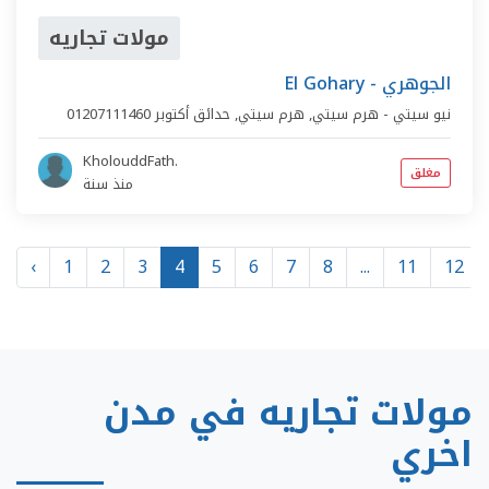
مولات تجاريه
El Gohary - الجوهري
نيو سيتي - هرم سيتي,
هرم سيتي
,
حدائق أكتوبر
01207111460
KholouddFath.
مغلق
منذ سنة
‹
1
2
3
4
5
6
7
8
...
11
12
مولات تجاريه في مدن
اخري