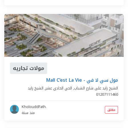
مولات تجاريه
Mall C’est La Vie - مول سي لا في
الشيخ زايد على شارع الشباب,
الحي الحادي عشر
,
الشيخ زايد
01207111460
KholouddFath.
مغلق
منذ سنة