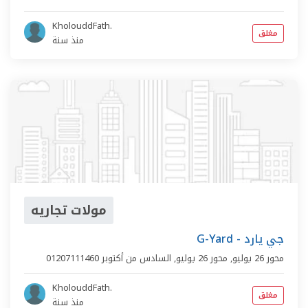
KholouddFath.
مغلق
منذ سنة
مولات تجاريه
G-Yard - جي يارد
محور 26 يوليو,
محور 26 يوليو
,
السادس من أكتوبر
01207111460
KholouddFath.
مغلق
منذ سنة