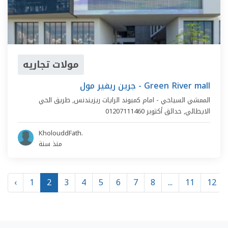
مولات تجاريه
جرين ريفير مول - Green River mall
الممشي السياحي - امام كمبوند الرايات ريزيندنس,
طريق الحي
الايطالي
,
حدائق أكتوبر
01207111460
KholouddFath.
منذ سنة
‹
1
2
3
4
5
6
7
8
...
11
12