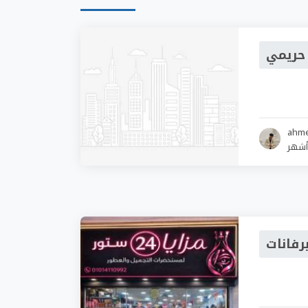
حريمي
ahm
رفانات