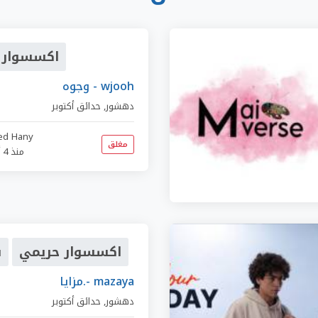
اكسسوار 
وجوه - wjooh
دهشور
,
حدائق أكتوبر
ed Hany
مغلق
منذ 4 أشهر
اكسسوار حريمي
ب
مزايا.- mazaya
دهشور
,
حدائق أكتوبر