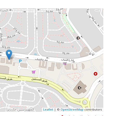
Leaflet
| ©
OpenStreetMap
contributors