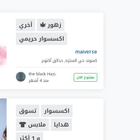
زهور
أخري
اكسسوار حريمي
maiverse
كمبوند حي المنتزه
,
حدائق أكتوبر
the black Hazi.
مفتوح الان
منذ 4 أشهر
اكسسوار
تسوق
هدايا
ملابس
و 1 أكثر