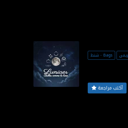
ريمي
شنط - Bags
أكتب مراجعة