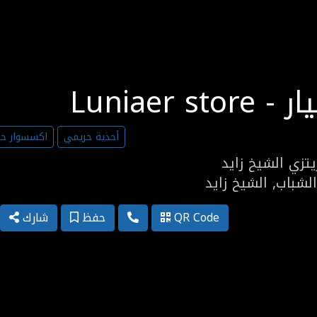
L - لونيار
أحذية حريمي
اكسسوار ح
تزي الشيخ زايد
لشباب, الشيخ زايد
QR Code
حفظ
شارك