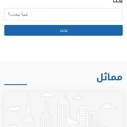
بحث
مماثل