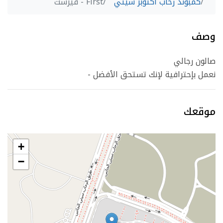
كمبوند رحاب اكتوبر سيتي
First - فيرست
وصف
صالون رجالي
- نعمل بإحترافية لإنك تستحق الأفضل
موقعك
+
−