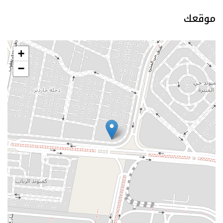
موقعك
+
−