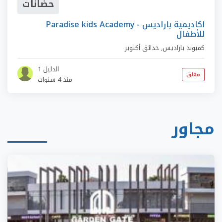
حضانات
Paradise kids Academy - اكاديمية باراديس
للأطفال
كمبوند باراديس
,
حدائق أكتوبر
الدليل 1
مغلق
منذ 4 سنوات
مجاور