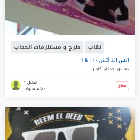
نقاب
طرح و مستلزمات الحجاب
H & H - اتش اند أتش
دهشور
,
حدائق أكتوبر
الدليل 1
مغلق
منذ 4 سنوات