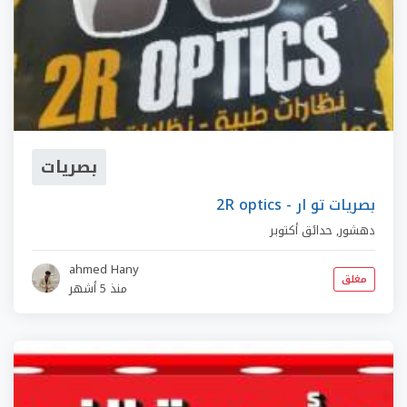
بصريات
2R optics - بصريات تو ار
دهشور
,
حدائق أكتوبر
ahmed Hany
مغلق
منذ 5 أشهر