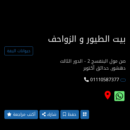
بيت الطيور و الزواحف
حيوانات اليفة
صن مول البنفسج 2 - الدور الثالث
دهشور, حدائق أكتوبر
01110587377
place
حفظ
شارك
أكتب مراجعة