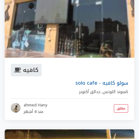
كافيه
solo cafe - سولو كافيه
كمبوند اللوتس
,
حدائق أكتوبر
ahmed Hany
مغلق
منذ 4 أشهر