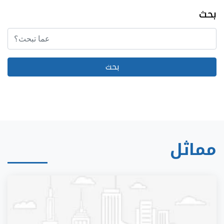
بحث
مماثل