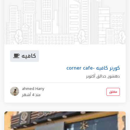
كافيه
corner cafe- كورنر كافيه
دهشور
,
حدائق أكتوبر
ahmed Hany
مغلق
منذ 4 أشهر