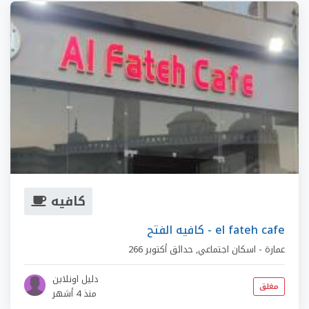
كافيه
كافيه الفتح - el fateh cafe
266 عمارة - اسكان اجتماعي
,
حدائق أكتوبر
دليل اونلاين
مغلق
منذ 4 أشهر