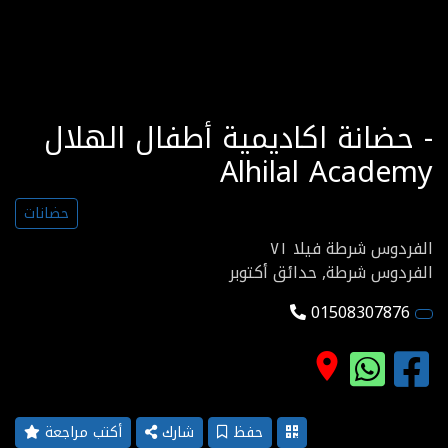
حضانة اكاديمية أطفال الهلال -
Alhilal Academy
حضانات
الفردوس شرطة فيلا ٧١
الفردوس شرطة, حدائق أكتوبر
01508307876
place
حفظ
شارك
أكتب مراجعة