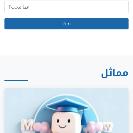
مماثل