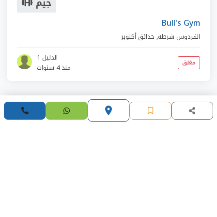
جيم
Bull's Gym
الفردوس شرطة
,
حدائق أكتوبر
الدليل 1
مغلق
منذ 4 سنوات
place