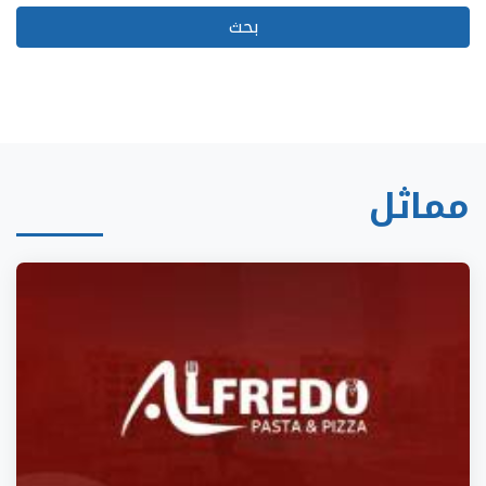
مماثل