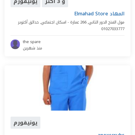
و 3 أكثر
يونيفورم
Elmahad Store المهاد
مول الفتح الدور الثاني,
266 عمارة - اسكان اجتماعي
,
حدائق أكتوبر
01027033777
the spare
منذ شهرين
يونيفورم