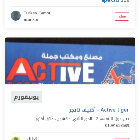
apexscrubs
Turkey Campu.
مغلق
منذ سنة
يونيفورم
أكتيف تايجر - Active tiger
صن مول البنفسج 2 - الدور الثاني,
دهشور
,
حدائق أكتوبر
01091628689
الدليل 1