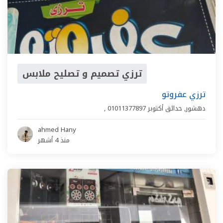
ترزي تصميم و تصليح ملابس
ترزي عفروتو
دهشور
,
حدائق أكتوبر
01011377897
,
ahmed Hany
منذ 4 أشهر