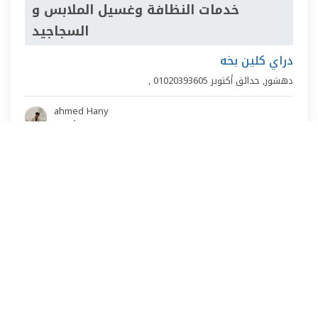
خدمات النظافة وغسيل الملابس و
السجاجيد
دراي كلين بخه
دهشور
,
حدائق أكتوبر
01020393605
,
ahmed Hany
منذ 4 أشهر
‹
1
2
3
4
5
›
صيانة في مدن اخري