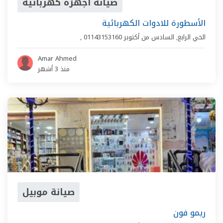
صيانة أجهزة كهربائية
الأسطورة للادوات الكهربائية
الحي الرابع
,
السادس من أكتوبر
01143153160
,
Amar Ahmed
منذ 3 أشهر
صيانة موبيل
ريمو فون