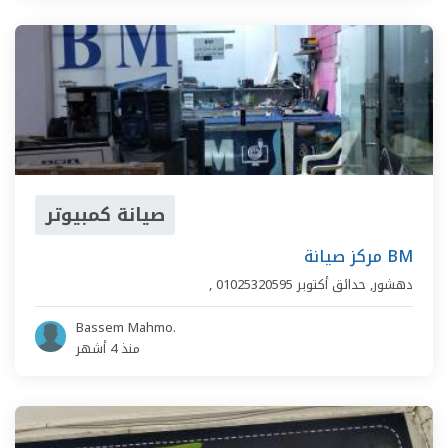
صيانة كمبيوتر
مركز صيانة BM
دهشور
,
حدائق أكتوبر
01025320595
,
Bassem Mahmo.
منذ 4 أشهر