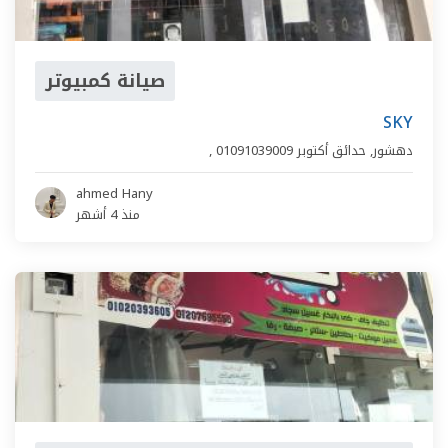
صيانة كمبيوتر
SKY
دهشور
,
حدائق أكتوبر
01091039009
,
ahmed Hany
منذ 4 أشهر