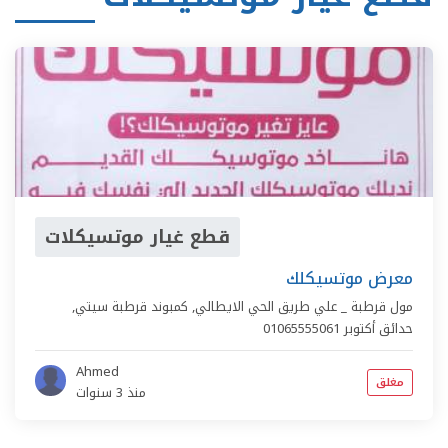
قطع غيار موتسيكلات
معرض موتسيكلك
مول قرطبة _ علي طريق الحي الايطالي,
كمبوند قرطبة سيتي
,
حدائق أكتوبر
01065555061
Ahmed
مغلق
منذ 3 سنوات