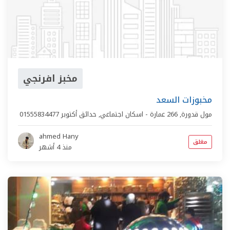
مخبز افرنجي
مخبوزات السعد
مول قدورة,
266 عمارة - اسكان اجتماعي
,
حدائق أكتوبر
01555834477
ahmed Hany
مغلق
منذ 4 أشهر