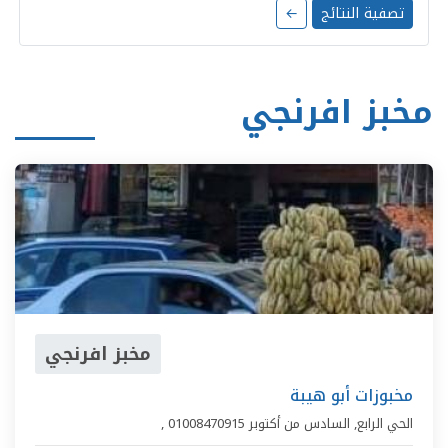
تصفية النتائج
←
مخبز افرنجي
مخبز افرنجي
مخبوزات أبو هيبة
الحي الرابع
,
السادس من أكتوبر
01008470915
,