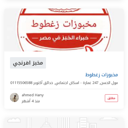
مخبز افرنجي
مخبوزات زغطوط
مول الحسن,
247 عمارة - اسكان اجتماعي
,
حدائق أكتوبر
01115506588
ahmed Hany
مغلق
منذ 4 أشهر