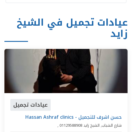
عيادات تجميل في الشيخ
زايد
عيادات تجميل
Hassan Ashraf clinics - حسن اشرف للتجميل
شارع الشباب
,
الشيخ زايد
01129588908
,