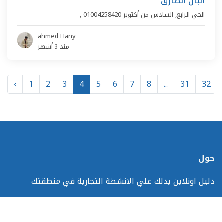
البان الطارق
الحي الرابع
,
السادس من أكتوبر
01004258420
,
ahmed Hany
منذ 3 أشهر
‹
1
2
3
4
5
6
7
8
...
31
32
حول
دليل اونلاين يدلك علي الانشطة التجارية في منطقتك
التنقلات