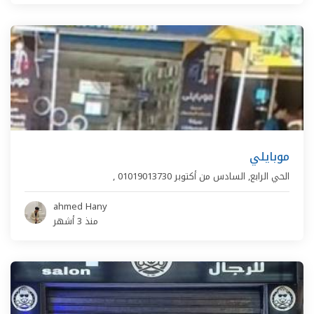
موبايلي
الحي الرابع
,
السادس من أكتوبر
01019013730
,
ahmed Hany
منذ 3 أشهر